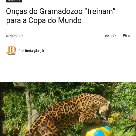
Onças do Gramadozoo “treinam”
para a Copa do Mundo
07/09/2022
417
0
Por
Redação JD