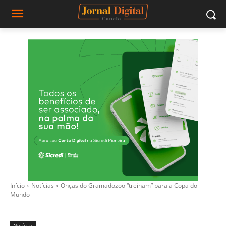
Início
Notícias
Onças do Gramadozoo “treinam” para a Copa do
Mundo
Notícias