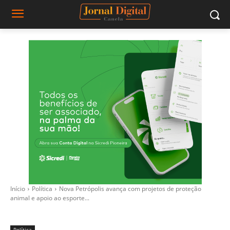
Início
Política
Nova Petrópolis avança com projetos de proteção
animal e apoio ao esporte...
Política