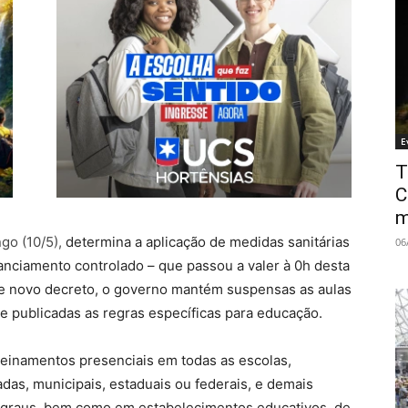
E
T
C
m
go (10/5),
determina a aplicação de medidas sanitárias
06
anciamento controlado – que passou a valer à 0h desta
ste novo decreto, o governo mantém suspensas as aulas
e publicadas as regras específicas para educação.
treinamentos presenciais em todas as escolas,
adas, municipais, estaduais ou federais, e demais
 e graus, bem como em estabelecimentos educativos, de