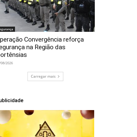
egurança
peração Convergência reforça
egurança na Região das
ortênsias
/08/2026
Carregar mais
ublicidade