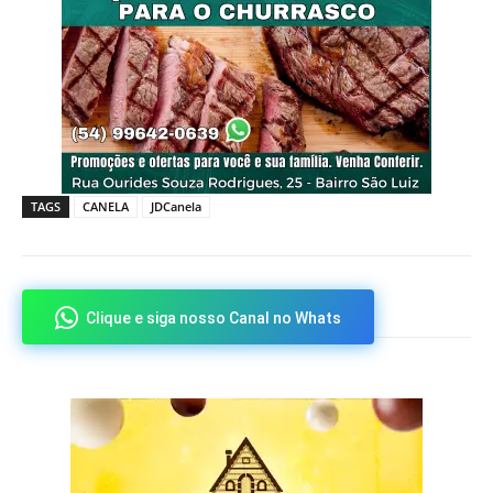
TAGS
CANELA
JDCanela
Clique e siga nosso Canal no Whats