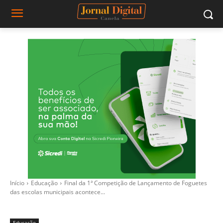
Início
Educação
Final da 1ª Competição de Lançamento de Foguetes
das escolas municipais acontece...
Educação