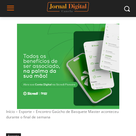
Início
Esporte
Encontro Gaúcho de Basquete Master aconteceu
durante o final de semana
Esporte