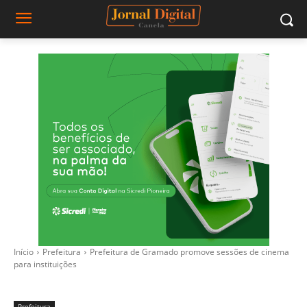
Início
Prefeitura
Prefeitura de Gramado promove sessões de cinema
para instituições
Prefeitura