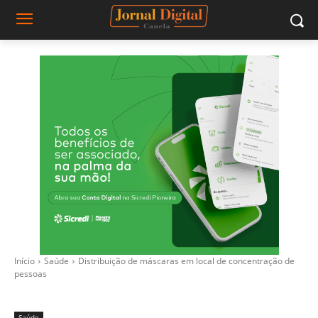
Início
Saúde
Distribuição de máscaras em local de concentração de
pessoas
Saúde