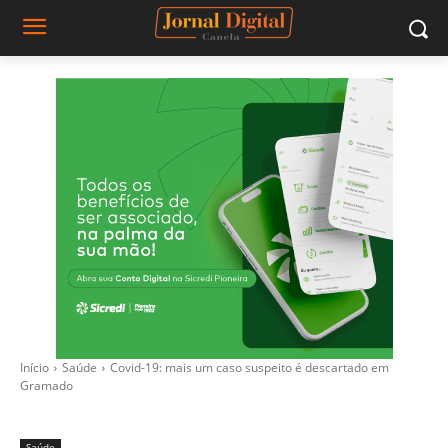
Início
Saúde
Covid-19: mais um caso suspeito é descartado em
Gramado
Saúde