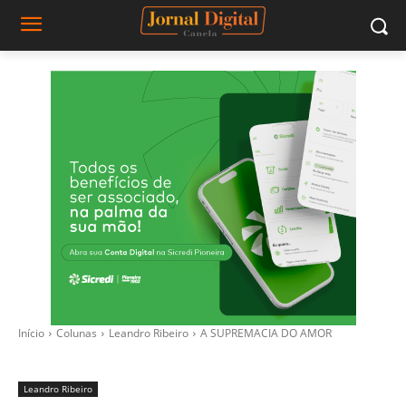
Início
Colunas
Leandro Ribeiro
A SUPREMACIA DO AMOR
Leandro Ribeiro