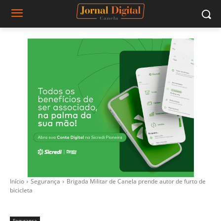
Início
Segurança
Brigada Militar de Canela prende autor de furto de
bicicleta
Segurança