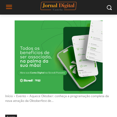
Início
Evento
Aquece Oktober: conheça a programação completa da
nova atração da Oktoberfest de...
Evento