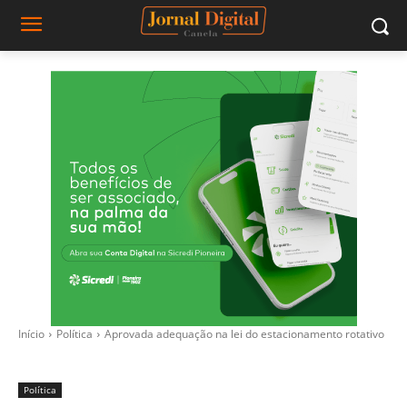
Início
Política
Aprovada adequação na lei do estacionamento rotativo
Política