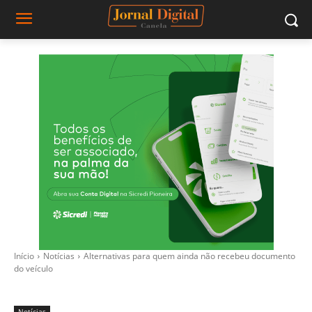
Início
Notícias
Alternativas para quem ainda não recebeu documento
do veículo
Notícias