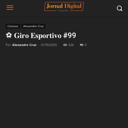
Colunas
Alexandre Cruz
⚽ 𝐆𝐢𝐫𝐨 𝐄𝐬𝐩𝐨𝐫𝐭𝐢𝐯𝐨 #99
Por
Alexandre Cruz
-
01/05/2025
626
0