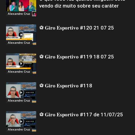
vendo diz muito sobre seu caráter
Alexandre Cruz
⚽ 𝐆𝐢𝐫𝐨 𝐄𝐬𝐩𝐨𝐫𝐭𝐢𝐯𝐨 #120 21 07 25
Alexandre Cruz
⚽ 𝐆𝐢𝐫𝐨 𝐄𝐬𝐩𝐨𝐫𝐭𝐢𝐯𝐨 #119 18 07 25
Alexandre Cruz
⚽ 𝐆𝐢𝐫𝐨 𝐄𝐬𝐩𝐨𝐫𝐭𝐢𝐯𝐨 #118
Alexandre Cruz
⚽ 𝐆𝐢𝐫𝐨 𝐄𝐬𝐩𝐨𝐫𝐭𝐢𝐯𝐨 #117 de 11/07/25
Alexandre Cruz