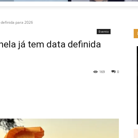
 definida para 2026
Evento
nela já tem data definida
169
0