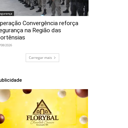
egurança
peração Convergência reforça
egurança na Região das
ortênsias
/08/2026
Carregar mais
ublicidade