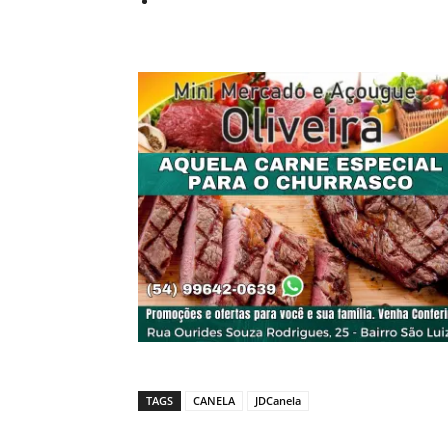
TAGS
CANELA
JDCanela