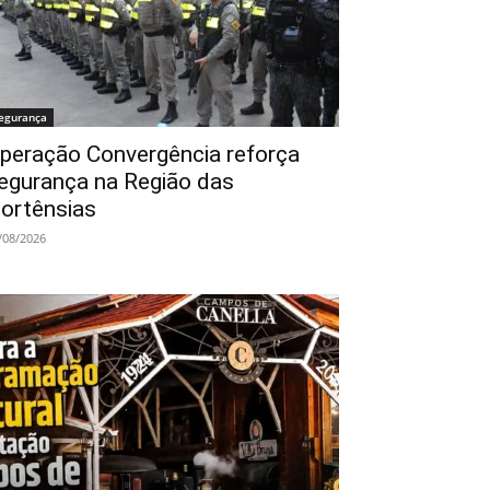
egurança
peração Convergência reforça
egurança na Região das
ortênsias
/08/2026