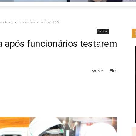
rios testarem positivo para Covid-19
Saúde
ra após funcionários testarem
506
0