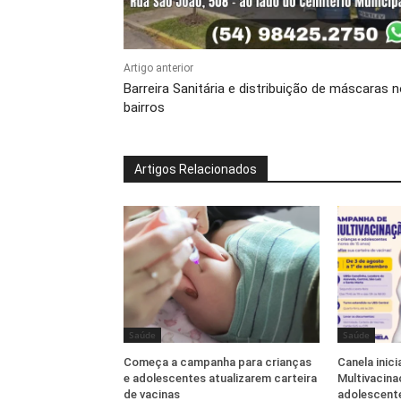
Artigo anterior
Barreira Sanitária e distribuição de máscaras 
bairros
Artigos Relacionados
Saúde
Saúde
Começa a campanha para crianças
Canela inic
e adolescentes atualizarem carteira
Multivacina
de vacinas
adolescente