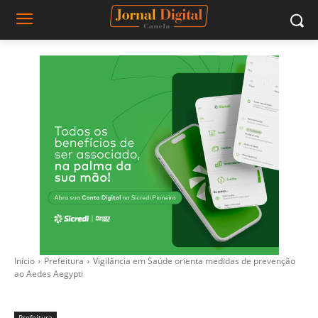
Início
Prefeitura
Vigilância em Saúde orienta medidas de prevenção
ao Aedes Aegypti
Prefeitura