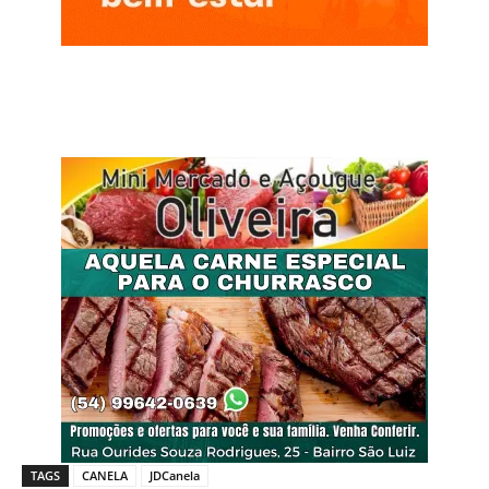
TAGS
CANELA
JDCanela