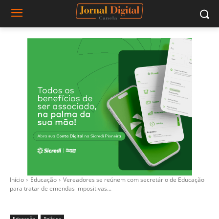
Início
Educação
Vereadores se reúnem com secretário de Educação
para tratar de emendas impositivas...
Educação
Política