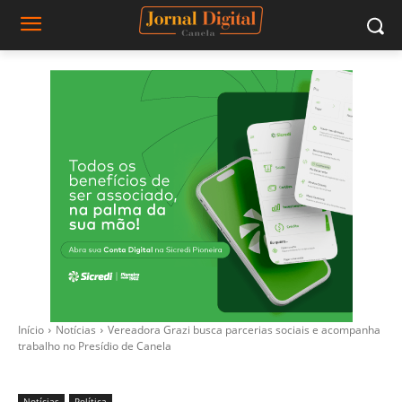
Início
Notícias
Vereadora Grazi busca parcerias sociais e acompanha
trabalho no Presídio de Canela
Notícias
Política