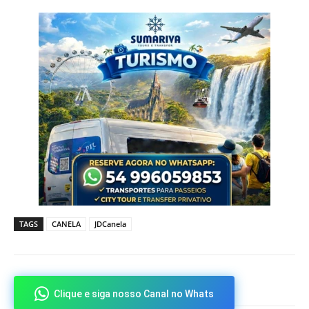
TAGS
CANELA
JDCanela
Clique e siga nosso Canal no Whats