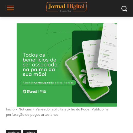
Início
Notícias
Vereador solicita auxilio do Poder Público na
perfuração de poços artesianos
Notícias
Política