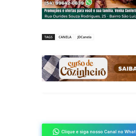
TAGS
CANELA
JDCanela
Compartilhado
Clique e siga nosso Canal no What