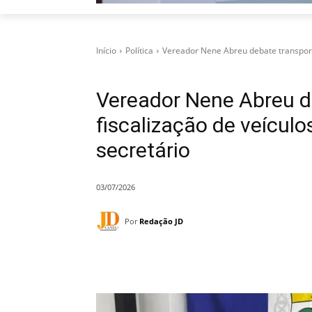
Início
Política
Vereador Nene Abreu debate transporte
Vereador Nene Abreu de
fiscalização de veícu
secretário
03/07/2026
Por
Redação JD