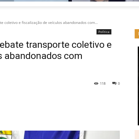
 coletivo e fiscalização de veículos abandonados com...
Política
bate transporte coletivo e
los abandonados com
118
0