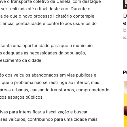
teve o transporte coletivo de Canela, com destaque
E
 ser realizada até o final deste ano. Durante o
D
ia de que o novo processo licitatório contemple
e
ciência, pontualidade e conforto aos usuários do
E
07
esenta uma oportunidade para que o município
is adequada às necessidades da população,
escimento da cidade.
P
ação dos veículos abandonados em vias públicas e
 que o problema não se restringe ao interior, mas
e áreas urbanas, causando transtornos, comprometendo
dos espaços públicos.
vas para intensificar a fiscalização e buscar
ses veículos, contribuindo para uma cidade mais