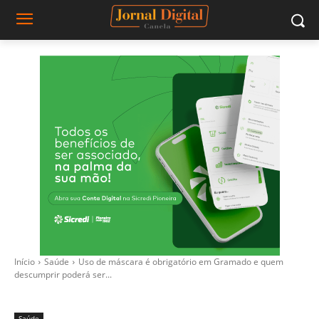
Início
Saúde
Uso de máscara é obrigatório em Gramado e quem
descumprir poderá ser...
Saúde