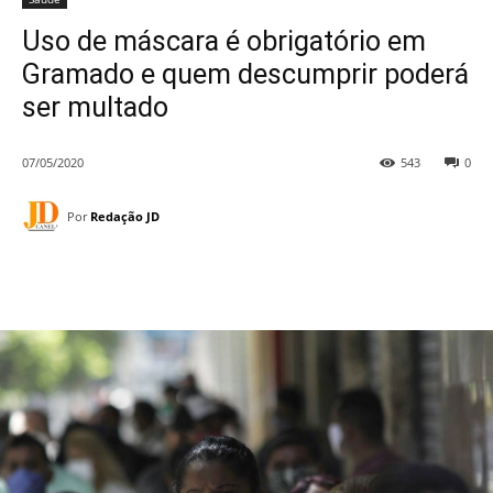
Uso de máscara é obrigatório em
Gramado e quem descumprir poderá
ser multado
07/05/2020
543
0
Por
Redação JD