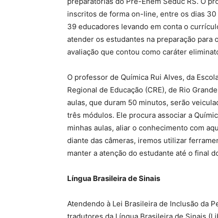
preparatórias do Pré-Enem Seduc RS. O pr
inscritos de forma on-line, entre os dias 3
39 educadores levando em conta o currículo,
atender os estudantes na preparação para o
avaliação que contou como caráter eliminató
O professor de Química Rui Alves, da Escol
Regional de Educação (CRE), de Rio Grande,
aulas, que duram 50 minutos, serão veicula
três módulos. Ele procura associar a Quími
minhas aulas, aliar o conhecimento com aqu
diante das câmeras, iremos utilizar ferrame
manter a atenção do estudante até o final do
Língua Brasileira de Sinais
Atendendo à Lei Brasileira de Inclusão da 
tradutores da Língua Brasileira de Sinais (L