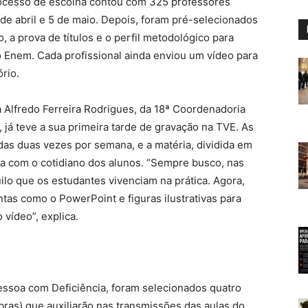
ocesso de escolha contou com 325 professores
0 de abril e 5 de maio. Depois, foram pré-selecionados
 a prova de títulos e o perfil metodológico para
 Enem. Cada profissional ainda enviou um vídeo para
rio.
a Alfredo Ferreira Rodrigues, da 18ª Coordenadoria
 já teve a sua primeira tarde de gravação na TVE. As
das duas vezes por semana, e a matéria, dividida em
ca com o cotidiano dos alunos. “Sempre busco, nas
ilo que os estudantes vivenciam na prática. Agora,
ntas como o PowerPoint e figuras ilustrativas para
 vídeo”, explica.
Pessoa com Deficiência, foram selecionados quatro
ibras) que auxiliarão nas transmissões das aulas do