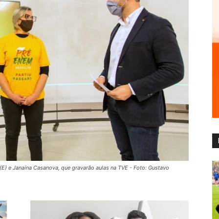
E) e Janaína Casanova, que gravarão aulas na TVE - Foto: Gustavo