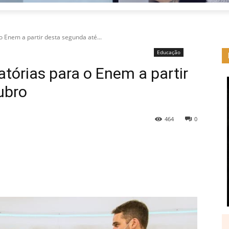
o Enem a partir desta segunda até...
Educação
atórias para o Enem a partir
ubro
464
0