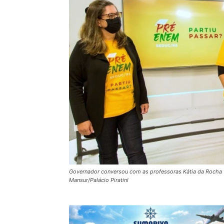
Governador conversou com as professoras Kátia da Rocha (
Mansur/Palácio Piratini