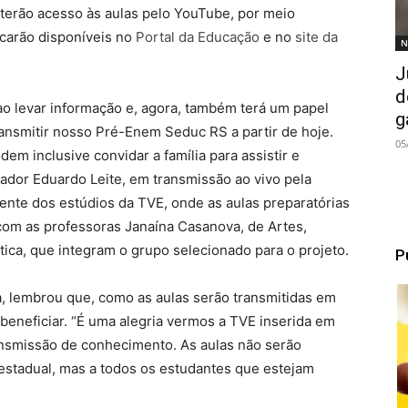
terão acesso às aulas pelo YouTube, por meio
ficarão disponíveis no
Portal da Educação
e no
site da
N
J
d
o levar informação e, agora, também terá um papel
g
ansmitir nosso Pré-Enem Seduc RS a partir de hoje.
05
em inclusive convidar a família para assistir e
ador Eduardo Leite, em transmissão ao vivo pela
mente dos estúdios da TVE, onde as aulas preparatórias
com as professoras Janaína Casanova, de Artes,
ica, que integram o grupo selecionado para o projeto.
P
, lembrou que, como as aulas serão transmitidas em
beneficiar. “É uma alegria vermos a TVE inserida em
ansmissão de conhecimento. As aulas não serão
 estadual, mas a todos os estudantes que estejam