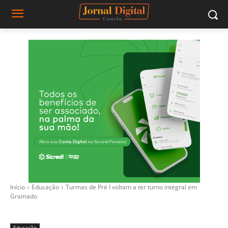
Início
Educação
Turmas de Pré I voltam a ter turno integral em
Gramado
Educação