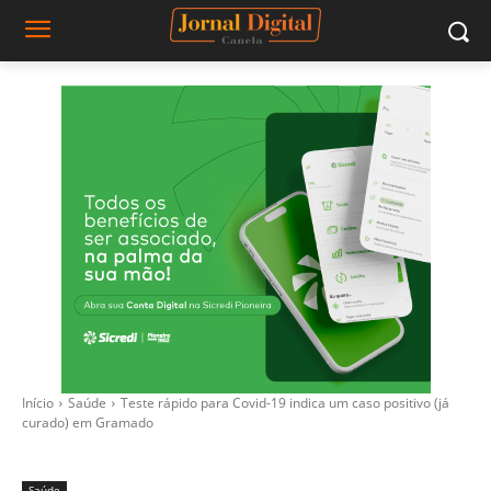
Início
Saúde
Teste rápido para Covid-19 indica um caso positivo (já
curado) em Gramado
Saúde