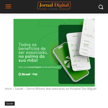
Início
Saúde
Sierra Móveis doa máscaras ao Hospital São Miguel
Saúde