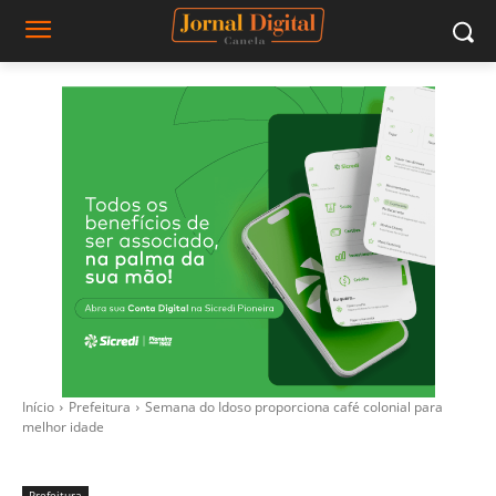
Início
Prefeitura
Semana do Idoso proporciona café colonial para
melhor idade
Prefeitura