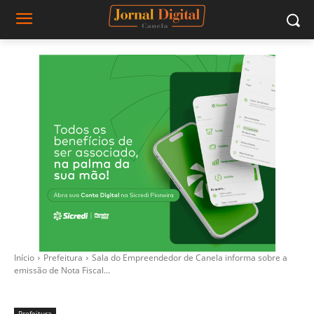
Início
Prefeitura
Sala do Empreendedor de Canela informa sobre a
emissão de Nota Fiscal...
Prefeitura