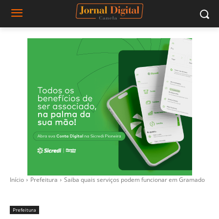
Início
Prefeitura
Saiba quais serviços podem funcionar em Gramado
Prefeitura