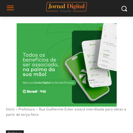
Início
Prefeitura
Rua Guilherme Ecker estará interditada para obras a
partir de terça-feira
Prefeitura