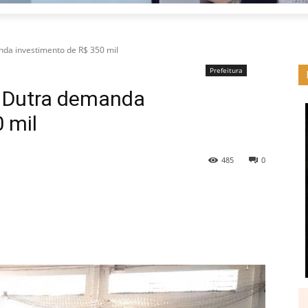
da investimento de R$ 350 mil
Prefeitura
a Dutra demanda
 mil
485
0