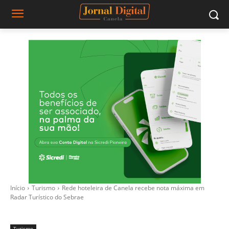
Início
Turismo
Rede hoteleira de Canela recebe nota máxima em
Radar Turístico do Sebrae
Turismo