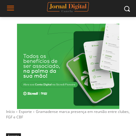
Início
Esporte
Gramadense marca presença em reunião entre clubes,
FGF e CBF
Esporte