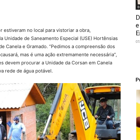
E
D
e
 estiveram no local para vistoriar a obra,
E
da Unidade de Saneamento Especial (USE) Hortênsias
07
 de Canela e Gramado. “Pedimos a compreensão dos
 causará, mas é uma ação extremamente necessária”,
es devem procurar a Unidade da Corsan em Canela
ova rede de água potável.
P