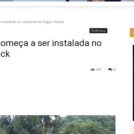
 instalada no Loteamento Edgar Haack
Prefeitura
começa a ser instalada no
ack
471
0