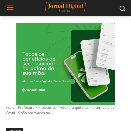
Início
Prefeitura
Projetos da Prefeitura que visam o combate ao
Covid-19 são aprovados na...
Prefeitura