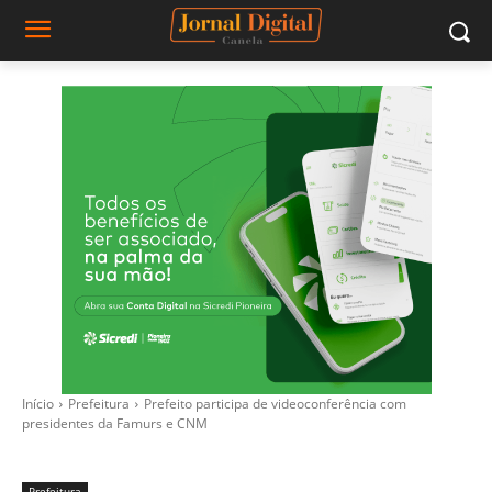
Início
Prefeitura
Prefeito participa de videoconferência com
presidentes da Famurs e CNM
Prefeitura