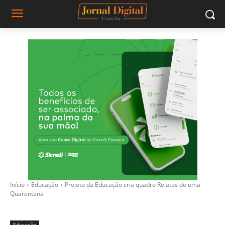
Início
Educação
Projeto da Educação cria quadro Relatos de uma
Quarentena
Educação