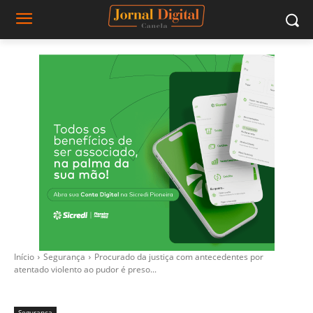
Início
Segurança
Procurado da justiça com antecedentes por
atentado violento ao pudor é preso...
Segurança