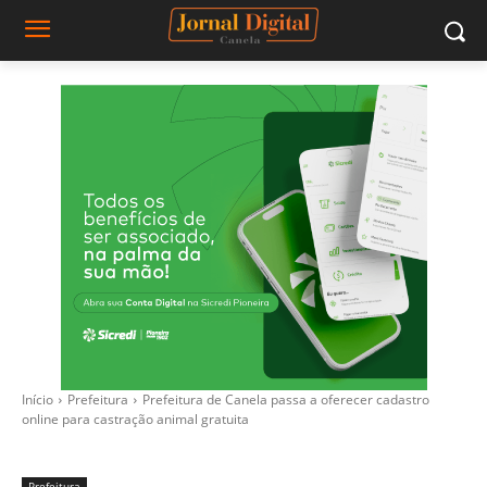
Início
Prefeitura
Prefeitura de Canela passa a oferecer cadastro
online para castração animal gratuita
Prefeitura