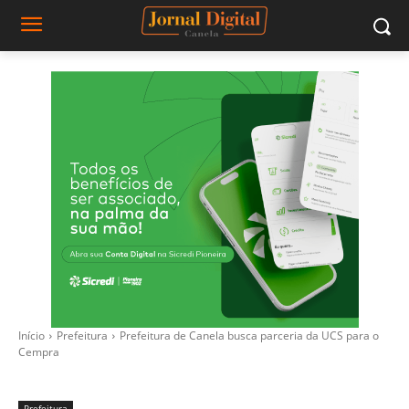
Início
Prefeitura
Prefeitura de Canela busca parceria da UCS para o
Cempra
Prefeitura