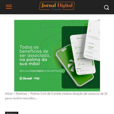
Início
Notícias
Polícia Civil de Canela realiza doação de casacos de lã
para recém-nascidos...
Notícias