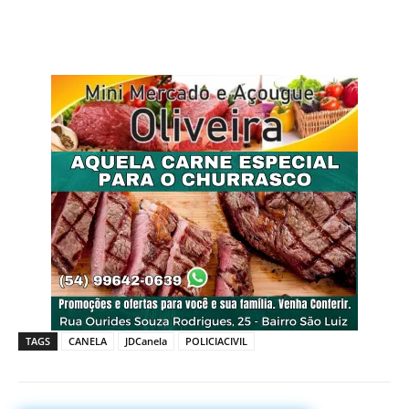
TAGS
CANELA
JDCanela
POLICIACIVIL