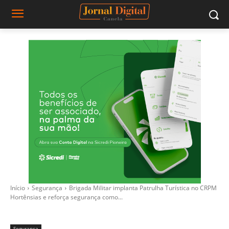
Início
Segurança
Brigada Militar implanta Patrulha Turística no CRPM
Hortênsias e reforça segurança como...
Segurança