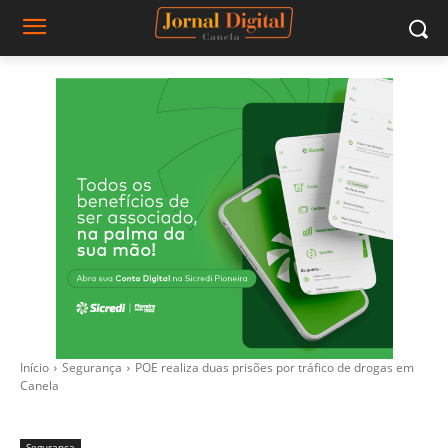
Início
Segurança
POE realiza duas prisões por tráfico de drogas em
Canela
Segurança