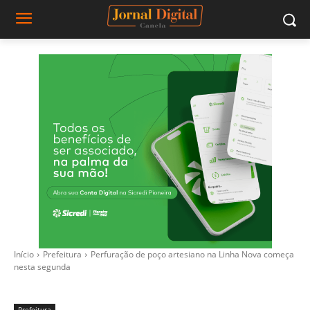
Início
Prefeitura
Perfuração de poço artesiano na Linha Nova começa
nesta segunda
Prefeitura