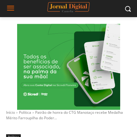
Início
Política
Patrão de honra do CTG Manotaço recebe Medalha
Mérito Farroupilha do Poder...
Política