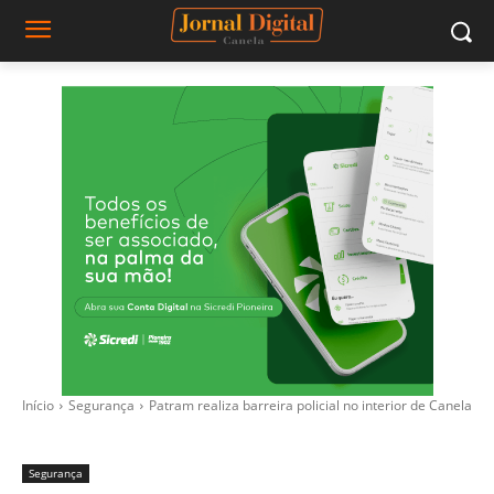
Início
Segurança
Patram realiza barreira policial no interior de Canela
Segurança