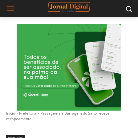
Início
Prefeitura
Passagem na Barragem do Salto recebe
recapeamento
Prefeitura