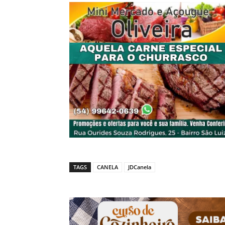
TAGS
CANELA
JDCanela