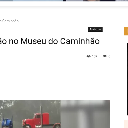
do Caminhão
Turismo
ção no Museu do Caminhão
137
0