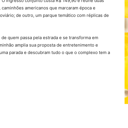
. O ingresso conjunto custa R$ 149,90 e reúne duas
do, caminhões americanos que marcaram época e
doviário; de outro, um parque temático com réplicas de
 de quem passa pela estrada e se transforma em
aminhão amplia sua proposta de entretenimento e
am uma parada e descubram tudo o que o complexo tem a