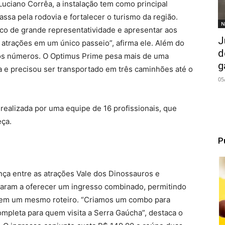
ciano Corrêa, a instalação tem como principal
ssa pela rodovia e fortalecer o turismo da região.
N
co de grande representatividade e apresentar aos
J
 atrações em um único passeio”, afirma ele. Além do
d
elos números. O Optimus Prime pesa mais de uma
g
a e precisou ser transportado em três caminhões até o
05
ealizada por uma equipe de 16 profissionais, que
eça.
P
nça entre as atrações Vale dos Dinossauros e
ssaram a oferecer um ingresso combinado, permitindo
 em um mesmo roteiro. “Criamos um combo para
mpleta para quem visita a Serra Gaúcha”, destaca o