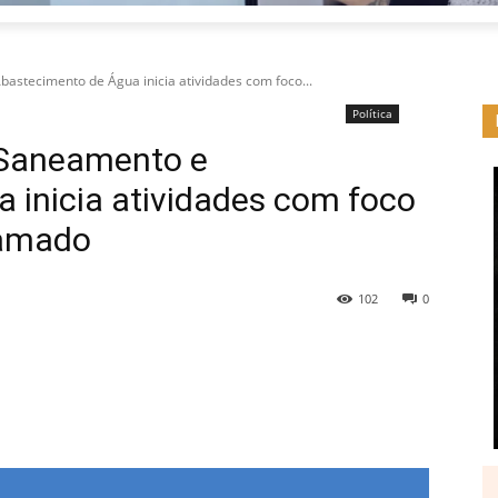
astecimento de Água inicia atividades com foco...
Política
 Saneamento e
 inicia atividades com foco
ramado
102
0