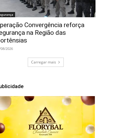
egurança
peração Convergência reforça
egurança na Região das
ortênsias
/08/2026
Carregar mais
ublicidade