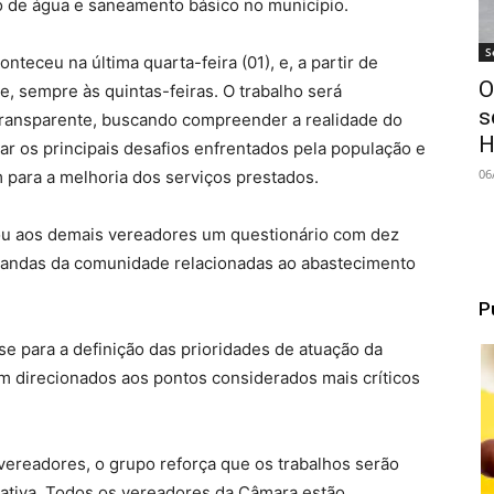
o de água e saneamento básico no município.
S
nteceu na última quarta-feira (01), e, a partir de
O
 sempre às quintas-feiras. O trabalho será
s
 transparente, buscando compreender a realidade do
H
ar os principais desafios enfrentados pela população e
06
para a melhoria dos serviços prestados.
u aos demais vereadores um questionário com dez
demandas da comunidade relacionadas ao abastecimento
P
e para a definição das prioridades de atuação da
m direcionados aos pontos considerados mais críticos
vereadores, o grupo reforça que os trabalhos serão
rativa. Todos os vereadores da Câmara estão