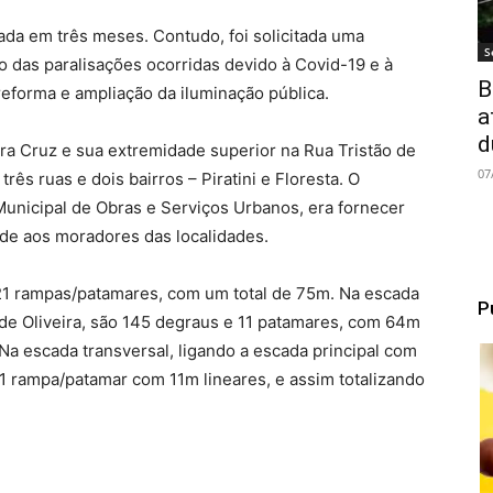
ada em três meses. Contudo, foi solicitada uma
S
 das paralisações ocorridas devido à Covid-19 e à
B
eforma e ampliação da iluminação pública.
a
d
era Cruz e sua extremidade superior na Rua Tristão de
07
rês ruas e dois bairros – Piratini e Floresta. O
 Municipal de Obras e Serviços Urbanos, era fornecer
ade aos moradores das localidades.
 21 rampas/patamares, com um total de 75m. Na escada
P
o de Oliveira, são 145 degraus e 11 patamares, com 64m
 Na escada transversal, ligando a escada principal com
1 rampa/patamar com 11m lineares, e assim totalizando