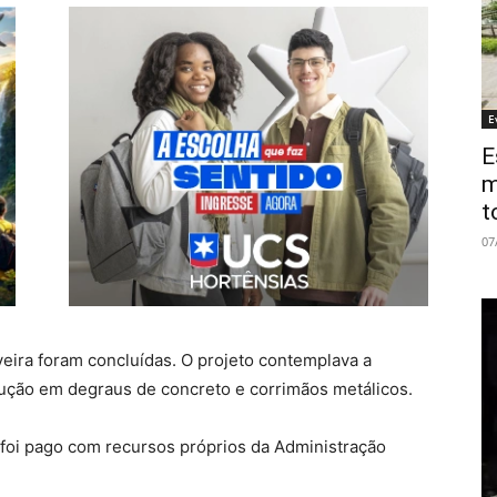
E
E
m
t
07
veira foram concluídas. O projeto contemplava a
rução em degraus de concreto e corrimãos metálicos.
e foi pago com recursos próprios da Administração