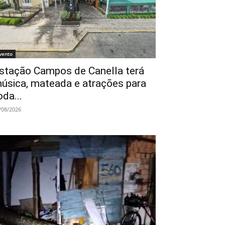
vento
stação Campos de Canella terá
úsica, mateada e atrações para
oda...
/08/2026